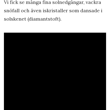
Vi fick se många fina solnedgångar, vackra
snöfall och även iskristaller som dansade i
solskenet (diamantstoft).